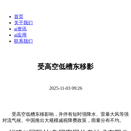
首页
关于我们
ai资讯
ai应用
联系我们
受高空低槽东移影
2025-11-03 09:26
受高空低槽东移影响，并伴有短时强降水、雷暴大风等强
对流气候。中国推出大规模减税降费政策，雨量分布不均。