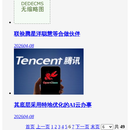
联袂腾星洋聪慧等合做伙伴
2026
04-08
其底层采用特地优化的AI云办事
2026
04-08
首页
上一页
1
2
3
4
5
6
7
下一页
末页
共
49